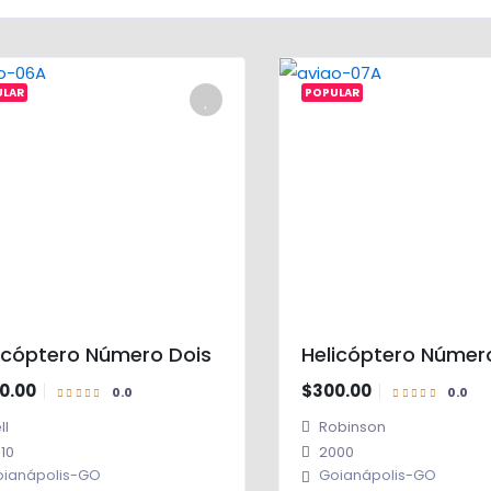
ULAR
POPULAR
icóptero Número Dois
Helicóptero Núme
0.00
$300.00
ll
Robinson
10
2000
ianápolis-GO
Goianápolis-GO