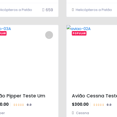
659
licópteros a Pistão
Helicópteros a Pistão
0.0
ULAR
POPULAR
ão Pipper Teste Um
Avião Cessna Test
0.00
$300.00
per
Cessna