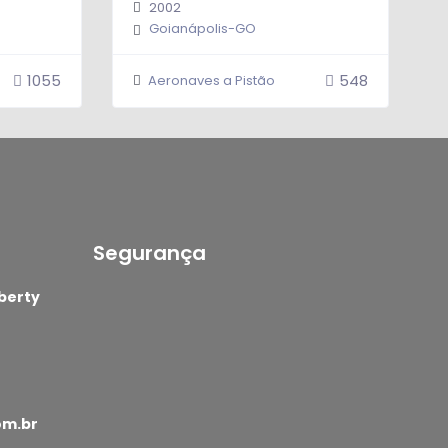
2002
Goianápolis-GO
1055
548
Aeronaves a Pistão
Segurança
0.0
berty
om.br