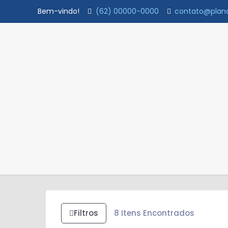
Bem-vindo!
(62) 00000-0000
contato@plana
Filtros
8
Itens Encontrados