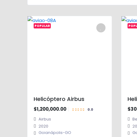
POPULAR
POP
Helicóptero Airbus
Hel
$1,200,000.00
$30
Airbus
Be
2020
20
Goianápolis-GO
Go