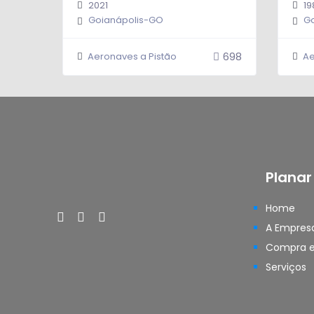
2021
19
Goianápolis-GO
Go
698
Aeronaves a Pistão
Ae
Planar
0.0
Home
A Empres
Compra e
Serviços