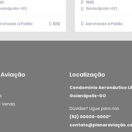
80
1995
ianápolis-GO
Goianápolis-GO
619
ronaves a Pistão
Aeronaves a Pistão
 Aviação
Localização
0.0
Condomínio Aeronáutico Li
a
Goianápolis-GO
 Venda
Dúvidas? Ligue para nós
(62) 00000-0000*
contato@planaraviação.c