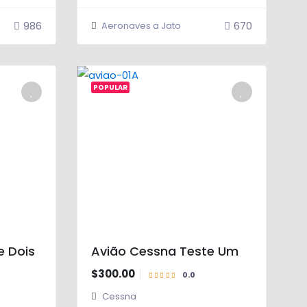
986
670
Aeronaves a Jato
0.0
POPULAR
e Dois
Avião Cessna Teste Um
$300.00
Cessna