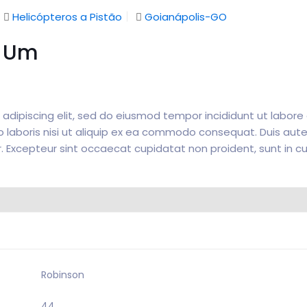
Helicópteros a Pistão
Goianápolis-GO
o Um
adipiscing elit, sed do eiusmod tempor incididunt ut labor
 laboris nisi ut aliquip ex ea commodo consequat. Duis aute i
r. Excepteur sint occaecat cupidatat non proident, sunt in cu
Robinson
44