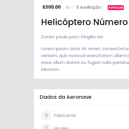
$300.00
0 Avaliação
POPULAR
Helicóptero Númer
Donec pede justo fringilla vel
Lorem ipsum dolor sit amet, consectetur 
veniam, quis nostrud exercitation ullamco
esse cillum dolore eu fugiat nulla pariatu
laborum.
Dados da Aeronave
0
Fabricante
Modelo