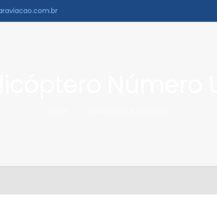
raviacao.com.br
licóptero Número
Home
Helicóptero Número Um