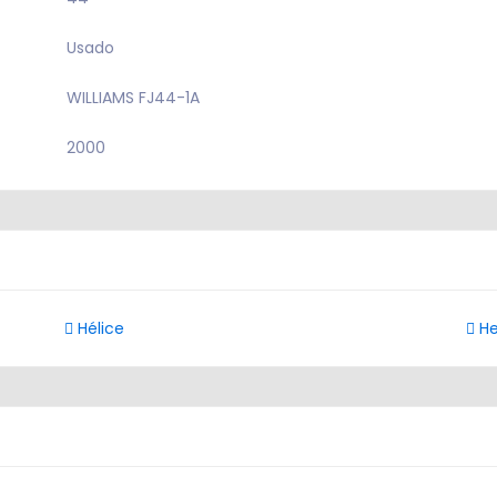
Usado
WILLIAMS FJ44-1A
2000
Hélice
He