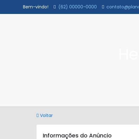
Bem-vindo!
(62) 00000-0000
contato@plana
He
Voltar
Informações do Anúncio