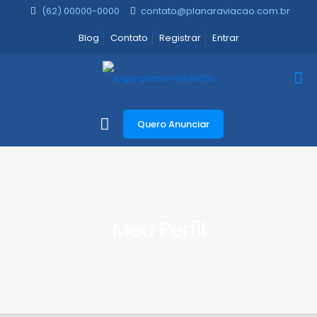
(62) 00000-0000
contato@planaraviacao.com.br
Blog
Contato
Registrar
Entrar
Quero Anunciar
Meu Perfil