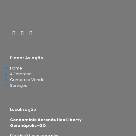
Planar Aviação
Home
A Empresa
Compra e Venda
0.0
Serviços
Localização
Condomínio Aeronáutico Liberty
Goianápolis-GO
Dúvidas? Ligue para nós